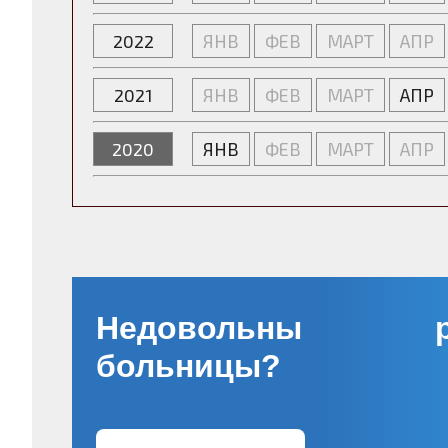
2022
ЯНВ
ФЕВ
МАРТ
АПР
2021
ЯНВ
ФЕВ
МАРТ
АПР
2020
ЯНВ
ФЕВ
МАРТ
АПР
Недовольны ра
больницы?