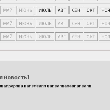
МАЙ
ИЮНЬ
ИЮЛЬ
АВГ
СЕН
ОКТ
НО
МАЙ
ИЮНЬ
ИЮЛЬ
АВГ
СЕН
ОКТ
НО
МАЙ
ИЮНЬ
ИЮЛЬ
АВГ
СЕН
ОКТ
НО
1
я новость1
лвапрлрпва вапвпвапп вапвапвапавпапвапв