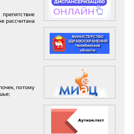
 препятствие
не рассчитана
почек, потому
шье;