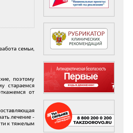
забота семьи,
хие, поэтому
му стараемся
откажемся от
 составляющая
ать лечение -
сти к тяжелым