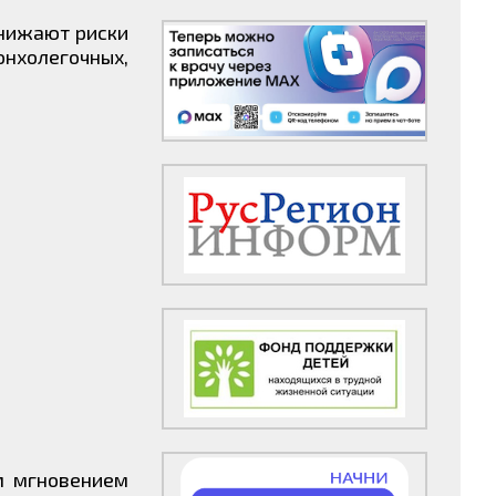
снижают риски
онхолегочных,
им мгновением