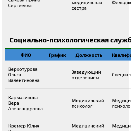
медицинская
Фельдш
Сергеевна
сестра
Социально-психологическая служ
ФИО
График
Должность
Квалиф
Верхотурова
Заведующий
Ольга
Специал
отделением
Валентиновна
Кармазинова
Медицинский
Медици
Вера
психолог
психоло
Александровна
Кремер Юлия
Медицинский
Медици