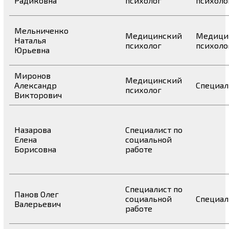
Радиковна
психолог
психоло
Мельниченко
Медицинский
Медици
Наталья
психолог
психоло
Юрьевна
Миронов
Медицинский
Александр
Специал
психолог
Викторович
Назарова
Специалист по
Елена
социальной
Борисовна
работе
Специалист по
Панов Олег
социальной
Специал
Валерьевич
работе