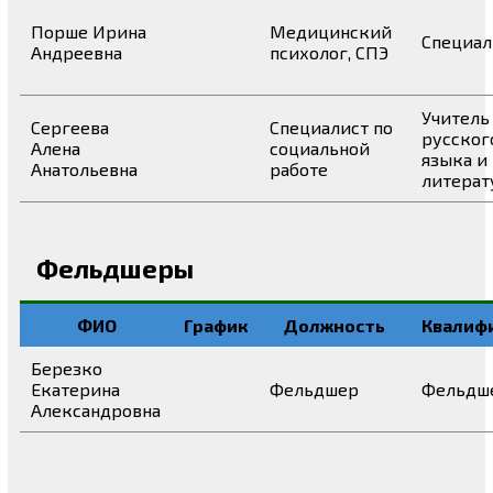
Порше Ирина
Медицинский
Специал
Андреевна
психолог, СПЭ
Учитель
Сергеева
Cпециалист по
русског
Алена
социальной
языка и
Анатольевна
работе
литера
Фельдшеры
ФИО
График
Должность
Квалиф
Березко
Екатерина
Фельдшер
Фельдш
Александровна