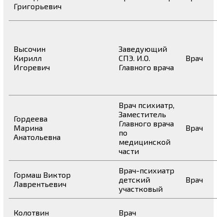
Григорьевич
Высочин
Заведующий
Кирилл
СПЭ. И.О.
Врач
Игоревич
Главного врача
Врач психиатр,
Заместитель
Гордеева
Главного врача
Марина
Врач
по
Анатольевна
медицинской
части
Врач-психиатр
Гормаш Виктор
детский
Врач
Лаврентьевич
участковый
Колотвин
Врач