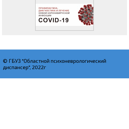
© ГБУЗ "Областной психоневрологический
диспансер", 2022г