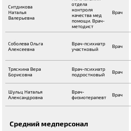
отдела
Ситдикова
контроля
Наталья
Врач
качества мед
Валерьевна
помощи. Врач-
методист
Соболева Ольга
Врач-психиатр
Врач
Алексеевна
участковый
Тряскина Вера
Врач-психиатр
Врач
Борисовна
подростковый
Шульц Наталья
Врач-
Врач
Александровна
физиотерапевт
Средний медперсонал