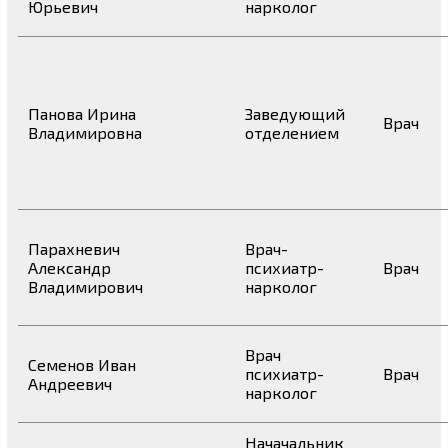
Юрьевич
нарколог
Панова Ирина
Заведующий
Врач
Владимировна
отделением
Парахневич
Врач-
Александр
психиатр-
Врач
Владимирович
нарколог
Врач
Семенов Иван
психиатр-
Врач
Андреевич
нарколог
Начачальник