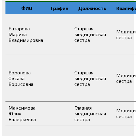
ФИО
График
Должность
Квалиф
Базарова
Старшая
Медици
Марина
медицинская
сестра
Владимировна
сестра
Воронова
Старшая
Медици
Оксана
медицинская
сестра
Борисовна
сестра
Максимова
Главная
Медици
Юлия
медицинская
сестра
Валерьевна
сестра