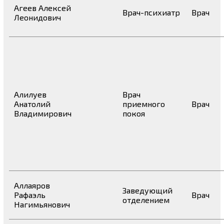
Агеев Алексей
Врач-психиатр
Врач
Леонидович
Алилуев
Врач
Анатолий
приемного
Врач
Владимирович
покоя
Аллаяров
Заведующий
Рафаэль
Врач
отделением
Нагимьянович