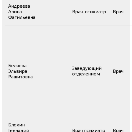
Андреева
Алина
Врач-психиатр
Врач
Фагильевна
Беляева
Заведующий
Эльвира
Врач
отделением
Рашитовна
Блохин
Геннадий
Врач психиатр
Врач