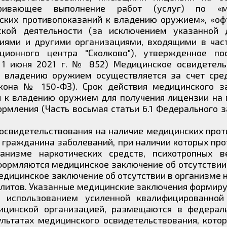
тривающее выполнение работ (услуг) по «м
ских противопоказаний к владению оружием», «оф
кой деятельности (за исключением указанной д
иями и другими организациями, входящими в час
ционного центра "Сколково"), утвержденное по
 1 июня 2021 г. № 852) Медицинское освидетель
к владению оружием осуществляется за счет сре
акона № 150-ФЗ). Срок действия медицинского з
й к владению оружием для получения лицензии на 
ормления (Часть восьмая статьи 6.1 Федерального 
освидетельствования на наличие медицинских про
 гражданина заболеваний, при наличии которых пр
анизме наркотических средств, психотропных 
формляются медицинское заключение об отсутствии
дицинское заключение об отсутствии в организме 
олитов. Указанные медицинские заключения формир
с использованием усиленной квалифицированной
ицинской организацией, размещаются в федерал
льтатах медицинского освидетельствования, котор