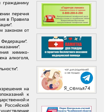
и гражданину
ении перечня
ния в Правила
ации".
ым законом от
й Федерации".
оказании".
ения химико-
ека алкоголя,
ьности".
азрешения на
опоказаний к
дарственной и
а Российской
существление