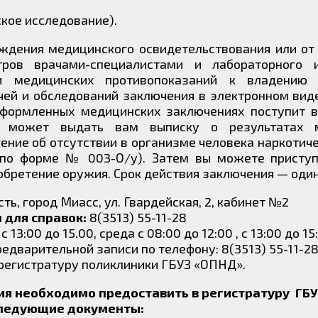
кое исследование).
ождения медицинского освидетельствования или от
ов врачами-специалистами и лабораторного и
ии медицинских противопоказаний к владению
чей и обследований заключения в электронном вид
формленных медицинских заключениях поступит в
 может выдать вам выписку о результатах м
ние об отсутствии в организме человека наркотиче
 по форме № 003-О/у). Затем вы можете приступ
обретение оружия. Срок действия заключения — один
ть, город Миасс, ул. Гвардейская, 2, кабинет №2
 для справок:
8(3513) 55-11-28
с 13:00 до 15.00, среда с 08:00 до 12:00 , с 13:00 до 1
едварительной записи по телефону: 8(3513) 55-11-2
регистратуру поликлиники ГБУЗ «ОПНД».
я необходимо предоставить в регистратуру ГБУ
ледующие документы: