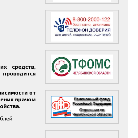
их средств,
 проводится
висимости от
ления врачом
ойства.
ублей