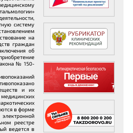
едицинскому
тальмологии»
еятельности,
тную систему
становлением
ствование на
дств граждан
аключения об
приобретение
закона № 150-
тивопоказаний
отивопоказано
веществ и их
 медицинских
наркотических
уются в форме
 электронной
ьном реестре
ый ведется в