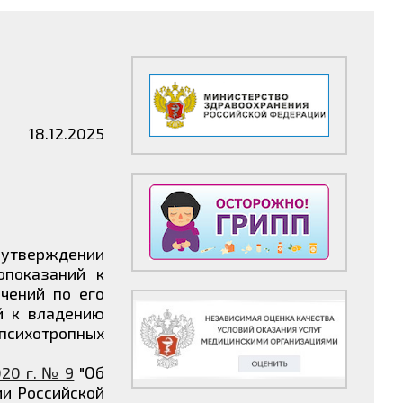
18.12.2025
 утверждении
опоказаний к
чений по его
й к владению
психотропных
020 г. № 9
"Об
и Российской