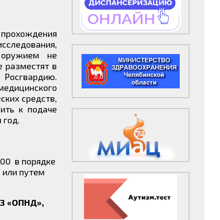
 прохождения
сследования,
 оружием не
е разместят в
 Росгвардию.
едицинского
ских средств,
ить к подаче
 год.
5:00 в порядке
8 или путем
З «ОПНД»,