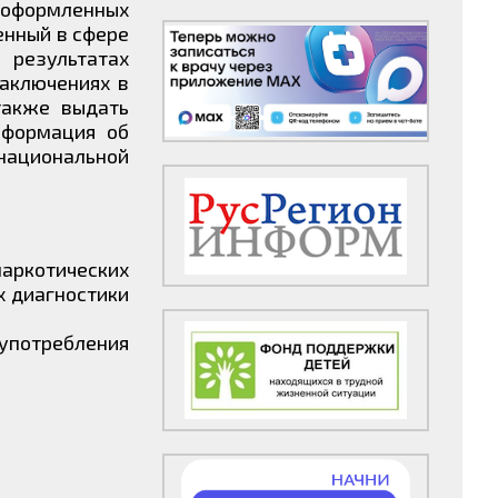
б оформленных
енный в сфере
результатах
аключениях в
также выдать
нформация об
национальной
наркотических
х диагностики
 употребления