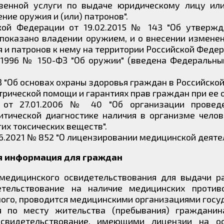
венной услуги по выдаче юридическому лицу ил
ие оружия и (или) патронов".
кой Федерации от 19.02.2015 № 143 "Об утвержд
опоказано владении оружием, и о внесении измене
 и патронов к нему на территории Российской Федер
12.1996 № 150-ФЗ "Об оружии" (введена Федеральн
ФЗ "Об основах охраны здоровья граждан в Российско
иатрической помощи и гарантиях прав граждан при ее 
 от 27.01.2006 № 40 "Об организации провед
итической диагностике наличия в организме челов
их токсических веществ".
6.2021 № 852 "О лицензировании медицинской деятел
 информация для граждан
медицинского освидетельствования для выдачи р
тельствование на наличие медицинских против
ого, проводится медицинскими организациями госу
я по месту жительства (пребывания) гражданин
свидетельствование, имеющими лицензии на о