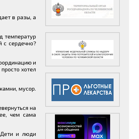
ает в разы, а
ад температур
й с сердечно?
координацию и
 просто хотел
камни, мусор.
евернуться на
ее, чем сама
 Дети и люди