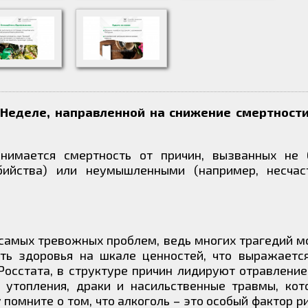
 Неделе, направленной на снижение смертност
нимается смертность от причин, вызванных не 
ийства) или неумышленными (например, несчас
 самых тревожных проблем, ведь многих трагедий 
ть здоровья на шкале ценностей, что выражается
осстата, в структуре причин лидируют отравление
 утопления, драки и насильственные травмы, кот
помните о том, что алкоголь – это особый фактор ри