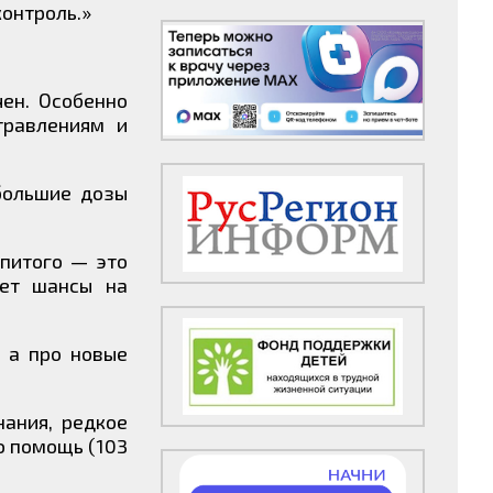
контроль.»
ен. Особенно
травлениям и
большие дозы
ыпитого — это
ает шансы на
, а про новые
нания, редкое
ю помощь (103