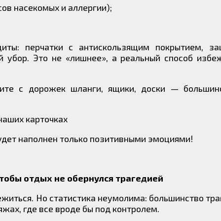
ов насекомых и аллергии);
иты: перчатки с антискользящим покрытием, за
й убор. Это не «лишнее», а реальный способ изб
рите с дорожек шланги, ящики, доски — большин
наших карточках
удет наполнен только позитивными эмоциями!
 чтобы отдых не обернулся трагедией
ежиться. Но статистика неумолима: большинство тра
яжах, где все вроде бы под контролем.