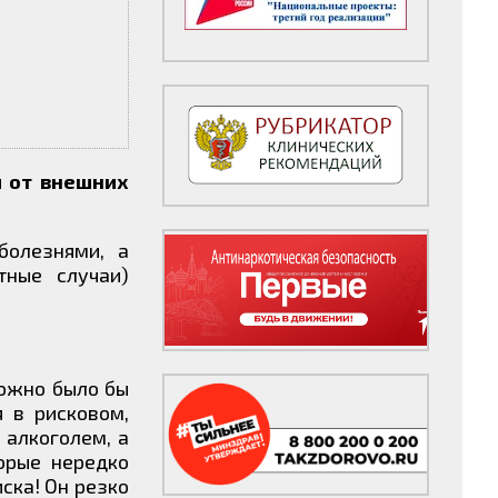
и от внешних
болезнями, а
тные случаи)
можно было бы
 в рисковом,
 алкоголем, а
орые нередко
ска! Он резко