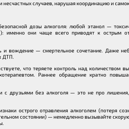
и несчастных случаев, нарушая координацию и само
безопасной дозы алкоголя: любой этанол — токсич
): именно они чаще всего приводят к острым о
ль и вождение — смертельное сочетание. Даже не
к ДТП.
ствуете, что теряете контроль над количеством в
ихотерапевтом. Раннее обращение кратно повыш
чи с друзьями без алкоголя — это не про лишения
изнаки острого отравления алкоголем (потеря соз
ательном состоянии) — немедленно вызывайте скору
ы.