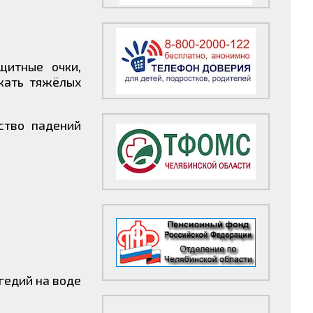
щитные очки,
ежать тяжёлых
ство падений
гедий на воде