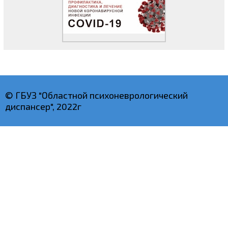
© ГБУЗ "Областной психоневрологический
диспансер", 2022г